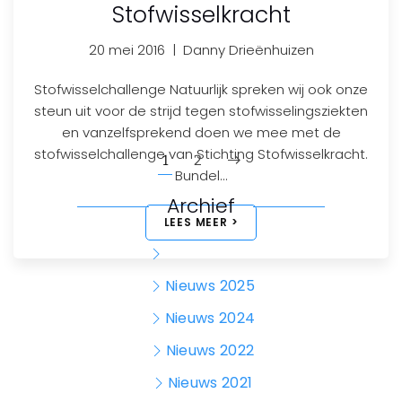
Stofwisselkracht
20 mei 2016
|
Danny Drieënhuizen
Stofwisselchallenge Natuurlijk spreken wij ook onze
steun uit voor de strijd tegen stofwisselingsziekten
en vanzelfsprekend doen we mee met de
stofwisselchallenge van Stichting Stofwisselkracht.
1
2
Bundel…
Archief
LEES MEER >
Nieuws 2026
Nieuws 2025
Nieuws 2024
Nieuws 2022
Nieuws 2021