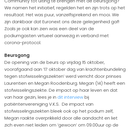
Community tot uiting te brengen met de beursgong?
We namen het initiatief, regelden het en zijn trots op het
resultaat. Het was puur, vanzelfsprekend en mooi. We
zijn dankbaar dat Euronext ons deze gelegenheid gaf!
Zoals je ook kan zien was een deel van de
podiumgasten virtueel aanwezig in verband met
corona-protocol.
Beursgong
De opening van de beurs op vrijdag 15 oktober,
voorafgaand aan ’17 oktober dag van krachtenbundeling
tegen stofwisselingsziekten’ werd verricht door prinses
Laurentien en Megan Roodenburg. Megan (14) heeft een
stofwisselingsziekte. De impact op haar leven en dat
van haar gezin, lees je in
dit interview
bij
patiëntenvereniging V.K.S. De impact van
stofwisselingsziekten bleek ook op het podium zelf,
Megan raakte overprikkeld door alle aandacht en liet
zich even niet leiden om ‘gewoon’ om 09.00uur op de